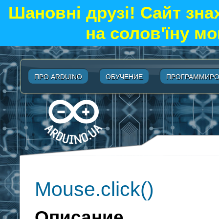
Шановні друзі! Сайт зна
на солов'їну мо
ПРО ARDUINO
ОБУЧЕНИЕ
ПРОГРАММИРО
Mouse.click()
Описание