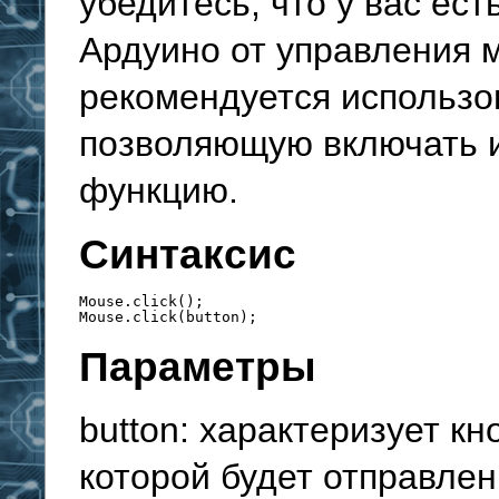
убедитесь, что у вас ес
Ардуино от управления 
рекомендуется использов
позволяющую включать 
функцию.
Синтаксис
Mouse.click();
Mouse.click(button); 
Параметры
button: характеризует к
которой будет отправле