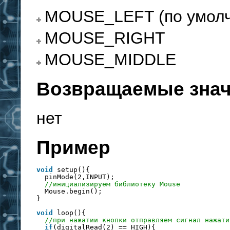
MOUSE_LEFT (по умол
MOUSE_RIGHT
MOUSE_MIDDLE
Возвращаемые зна
нет
Пример
void
setup(){
pinMode(2,INPUT);
//инициализируем библиотеку Mouse
Mouse.begin();
}
void
loop(){
//при нажатии кнопки отправляем сигнал нажати
if
(digitalRead(2) == HIGH){