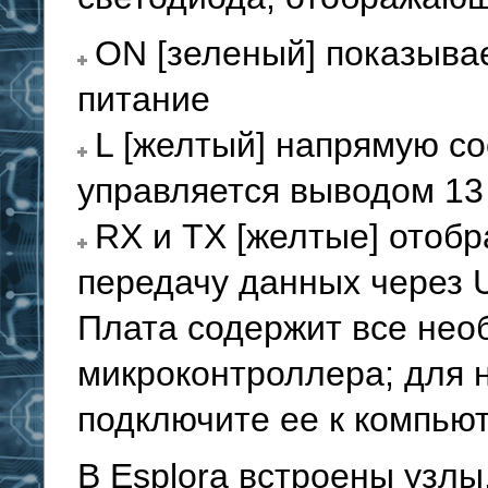
ON [зеленый] показывае
питание
L [желтый] напрямую с
управляется выводом 13
RX и TX [желтые] отоб
передачу данных через 
Плата содержит все нео
микроконтроллера; для 
подключите ее к компью
В Esplora встроены узл