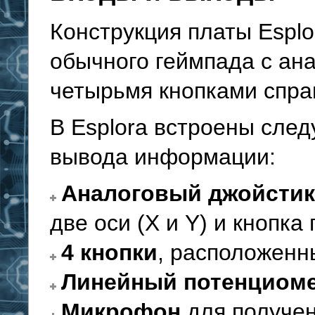
Конструкция платы Espl
обычного геймпада с ан
четырьмя кнопками спра
В Esplora встроены сле
вывода информации:
Аналоговый джойстик
две оси (X и Y) и кнопка 
4 кнопки
, расположенн
Линейный потенциом
Микрофон
для получе