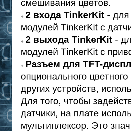
смешивания цветов.
2 входа TinkerKit
- для
модулей TinkerKit с дат
2 выхода TinkerKit
- д
модулей TinkerKit с при
Разъем для TFT-дисп
опционального цветного
других устройств, испол
Для того, чтобы задейс
датчики, на плате испол
мультиплексор. Это знач