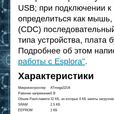
USB; при подключении к
определиться как мышь,
(CDC) последовательный
типа устройства, плата б
Подробнее об этом напи
работы с Esplora"
.
Характеристики
Микроконтроллер
ATmega32U4
Рабочее напряжение
5 В
Объем Flash-памяти
32 КБ, из которых 4 КБ заняты загрузчи
SRAM
2.5 КБ
EEPROM
1 КБ